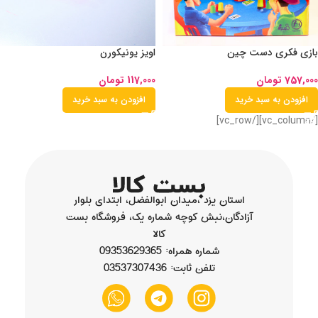
بازی فکری دست چین
اویز یونیکورن
757,000
تومان
117,000
تومان
افزودن به سبد خرید
افزودن به سبد خرید
[/vc_column][/vc_row]
استان یزد ،میدان ابوالفضل، ابتدای بلوار
آزادگان،نبش کوچه شماره یک، فروشگاه بست
کالا
شماره همراه: 09353629365
تلفن ثابت: 03537307436