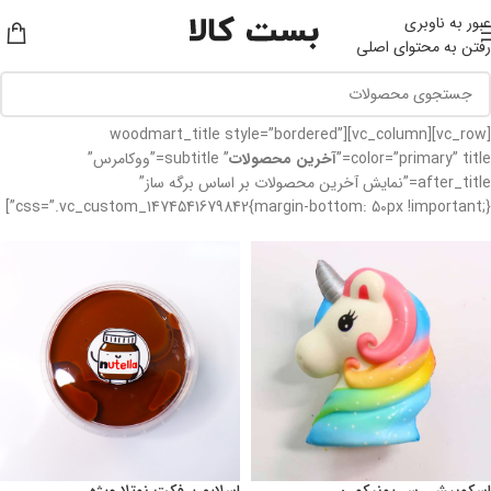
عبور به ناوبری
رفتن به محتوای اصلی
[vc_row][vc_column][woodmart_title style=”bordered”
color=”primary” title=”
آخرین محصولات
” subtitle=”ووکامرس”
after_title=”نمایش آخرین محصولات بر اساس برگه ساز”
css=”.vc_custom_1474541679842{margin-bottom: 50px !important;}”]