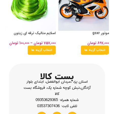
موتور gsxr
اسلایم متالیک ترقه ای زیتون
اس
طلایی
897,000
تومان
00
757,000
تومان
–
100,000
تومان
انتخاب گزینه ها
انتخاب گزینه ها
استان یزد ،میدان ابوالفضل، ابتدای بلوار
آزادگان،نبش کوچه شماره یک، فروشگاه بست
کالا
شماره همراه: 09353629365
تلفن ثابت: 03537307436