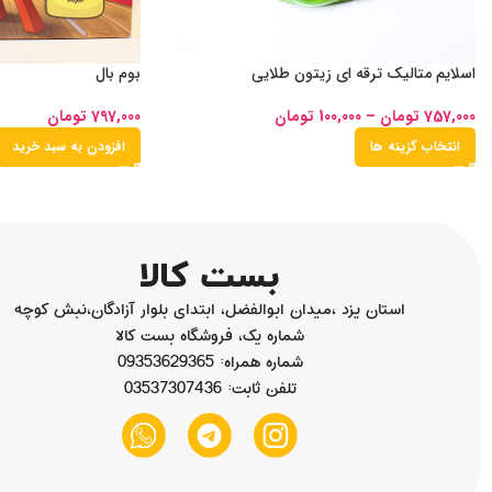
اسلایم متالیک ترقه ای زیتون طلایی
بوم بال
757,000
تومان
–
100,000
تومان
797,000
تومان
انتخاب گزینه ها
افزودن به سبد خرید
استان یزد ،میدان ابوالفضل، ابتدای بلوار آزادگان،نبش کوچه
شماره یک، فروشگاه بست کالا
شماره همراه: 09353629365
تلفن ثابت: 03537307436