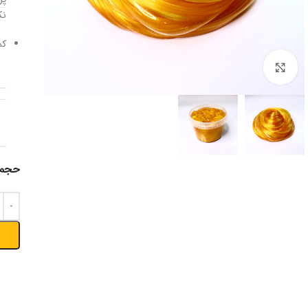
نک
کم
بزرگنمایی تصویر
حجم 