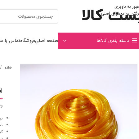
عبور به ناوبری
رفتن به محتوای اصلی
دسته بندی کالاها
صفحه اصلی
فروشگاه
تماس با ما
خانه
/
ا
00
وی
نر
ضد
کش
پر