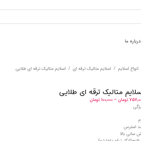
درباره ما
انواع اسلایم
/
اسلایم متالیک ترقه ای
/
اسلایم متالیک ترقه ای طلایی
سلایم متالیک ترقه ای طلایی
757,0
تومان
–
100,000
تومان
ژگی
م
 استرس
 سانی بالا
 قلنج{انگار ترقه داخلشه}