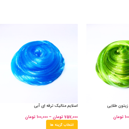
 زیتون طلایی
اسلایم متالیک ترقه ای آبی
10
تومان
757,000
تومان
–
100,000
تومان
انتخاب گزینه ها