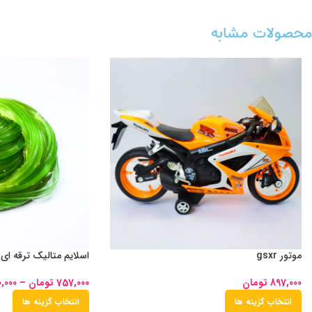
محصولات مشابه
موتور gsxr
اسلایم متالیک ترقه ای
897,000
تومان
757,000
تومان
–
0,000
انتخاب گزینه ها
انتخاب گزینه ها