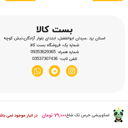
استان یزد ،میدان ابوالفضل، ابتدای بلوار آزادگان،نبش کوچه
شماره یک، فروشگاه بست کالا
شماره همراه: 09353629365
تلفن ثابت: 03537307436
79,000
تومان
اسکوییشی خرس تک شاخ
در انبار موجود نمی باش