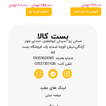
طلایی
287,000
تومان
00
757,000
تومان
–
100,000
تومان
افزودن به سبد خرید
انتخاب گزینه ها
استان یزد ،میدان ابوالفضل، ابتدای بلوار
آزادگان،نبش کوچه شماره یک، فروشگاه بست
کالا
شماره همراه: 09353629365
تلفن ثابت: 03537307436
لینک های مفید
صفحه اصلی