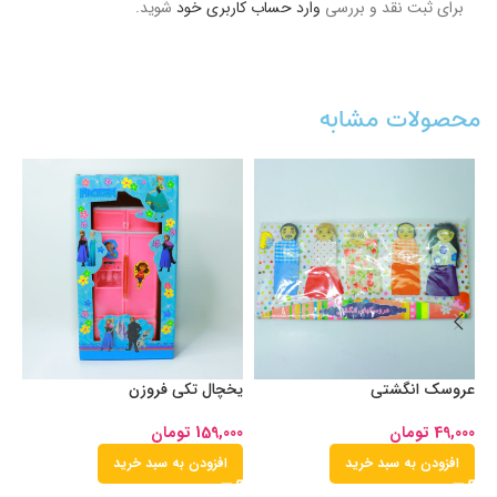
برای ثبت نقد و بررسی
وارد حساب کاربری خود
شوید.
محصولات مشابه
عروسک انگشتی
یخچال تکی فروزن
با
49,000
تومان
159,000
تومان
00
افزودن به سبد خرید
افزودن به سبد خرید