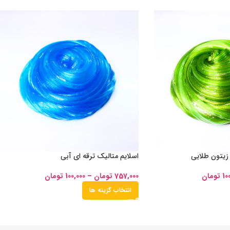
 زیتون طلایی
اسلایم متالیک ترقه ای آبی
10
تومان
757,000
تومان
–
100,000
تومان
انتخاب گزینه ها