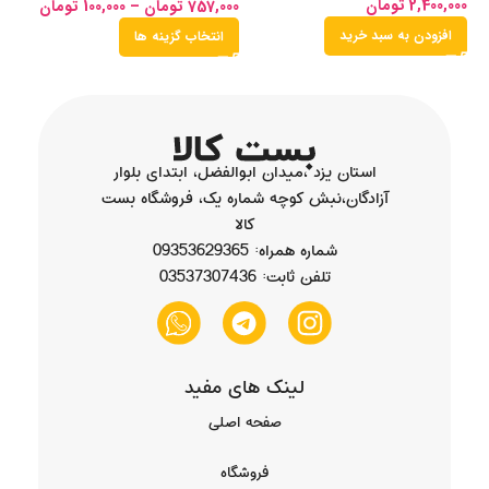
2,400,000
تومان
00
757,000
تومان
–
100,000
تومان
افزودن به سبد خرید
انتخاب گزینه ها
استان یزد ،میدان ابوالفضل، ابتدای بلوار
آزادگان،نبش کوچه شماره یک، فروشگاه بست
کالا
شماره همراه: 09353629365
تلفن ثابت: 03537307436
لینک های مفید
صفحه اصلی
فروشگاه