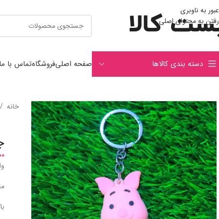
عبور به ناوبری
رفتن به محتوای اصلی
دسته بندی کالاها
صفحه اصلی
فروشگاه
تماس با ما
خانه
/
ج
00
وا
مح
با