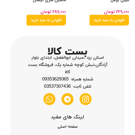
مینی بوس
ماشین فلزی نیسان
اس
229,000
تومان
287,000
تومان
00
افزودن به سبد خرید
افزودن به سبد خرید
استان یزد ،میدان ابوالفضل، ابتدای بلوار
آزادگان،نبش کوچه شماره یک، فروشگاه بست
کالا
شماره همراه: 09353629365
تلفن ثابت: 03537307436
لینک های مفید
صفحه اصلی