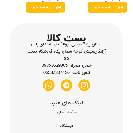
افزودن به سبد خرید
افزودن به سبد خرید
استان یزد ،میدان ابوالفضل، ابتدای بلوار
آزادگان،نبش کوچه شماره یک، فروشگاه بست
کالا
شماره همراه: 09353629365
تلفن ثابت: 03537307436
لینک های مفید
صفحه اصلی
فروشگاه