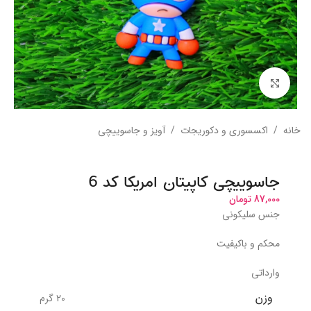
بزرگنمایی تصویر
خانه
/
اکسسوری و دکوریجات
/
آویز و جاسوییچی
جاسوییچی کاپیتان امریکا کد 6
87,000
تومان
جنس سلیکونی
محکم و باکیفیت
وارداتی
وزن
20 گرم