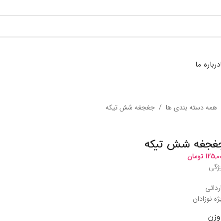
درباره ما
همه دسته بندی ها
/
جغجغه شش تیکه
غجغه شش تیکه
125,0
تومان
ژگی
رداتی
ژه نوزادان
وزن