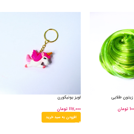
 زیتون طلایی
اویز یونیکورن
10
تومان
117,000
تومان
افزودن به سبد خرید