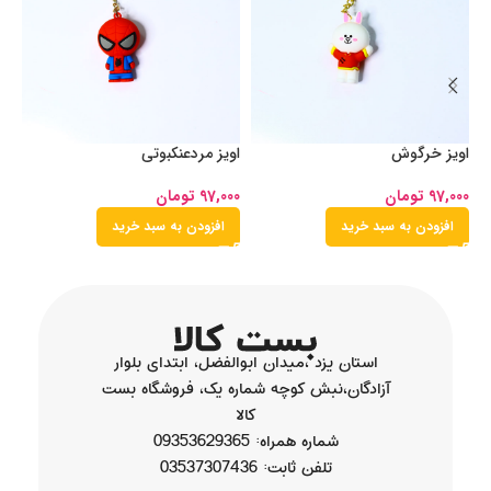
اویز خرگوش
اویز مردعنکبوتی
او
97,000
تومان
97,000
تومان
00
افزودن به سبد خرید
افزودن به سبد خرید
استان یزد ،میدان ابوالفضل، ابتدای بلوار
آزادگان،نبش کوچه شماره یک، فروشگاه بست
کالا
شماره همراه: 09353629365
تلفن ثابت: 03537307436