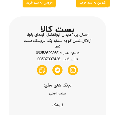
افزودن به سبد خرید
افزودن به سبد خرید
استان یزد ،میدان ابوالفضل، ابتدای بلوار
آزادگان،نبش کوچه شماره یک، فروشگاه بست
کالا
شماره همراه: 09353629365
تلفن ثابت: 03537307436
لینک های مفید
صفحه اصلی
فروشگاه