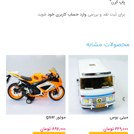
پاپ کرن”
برای ثبت نقد و بررسی
وارد حساب کاربری خود
شوید.
محصولات مشابه
مینی بوس
موتور gsxr
اس
229,000
تومان
897,000
تومان
00