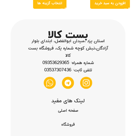
افزودن به سبد خرید
انتخاب گزینه ها
استان یزد ،میدان ابوالفضل، ابتدای بلوار
آزادگان،نبش کوچه شماره یک، فروشگاه بست
کالا
شماره همراه: 09353629365
تلفن ثابت: 03537307436
لینک های مفید
صفحه اصلی
فروشگاه