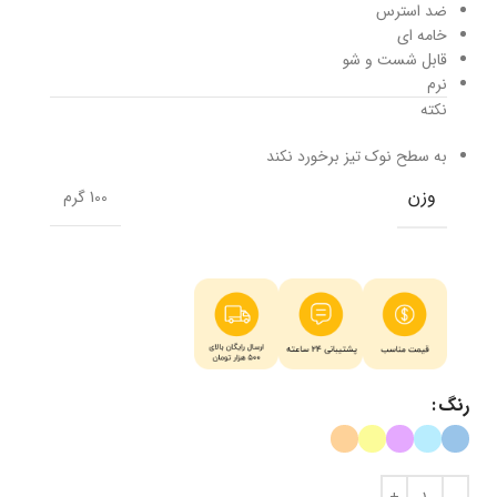
ضد استرس
خامه ای
قابل شست و شو
نرم
نکته
به سطح نوک تیز برخورد نکند
وزن
100 گرم
رنگ