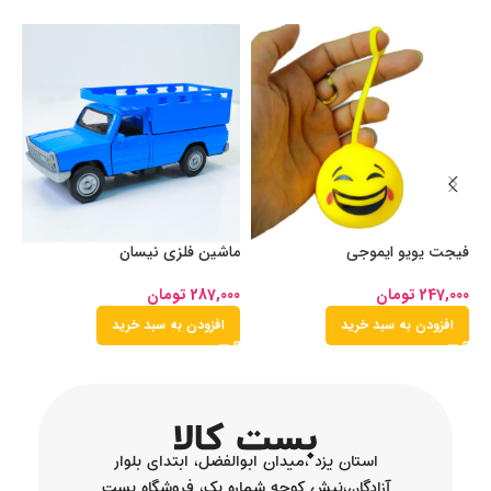
فیجت یویو ایموجی
ماشین فلزی نیسان
فی
247,000
تومان
287,000
تومان
00
افزودن به سبد خرید
افزودن به سبد خرید
استان یزد ،میدان ابوالفضل، ابتدای بلوار
آزادگان،نبش کوچه شماره یک، فروشگاه بست