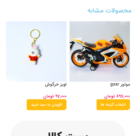
محصولات مشابه
موتور gsxr
اویز خرگوش
او
897,000
تومان
97,000
تومان
00
انتخاب گزینه ها
افزودن به سبد خرید