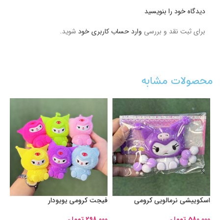
دیدگاه خود را بنویسید
برای ثبت نقد و بررسی
وارد حساب کاربری خود
شوید.
محصولات مشابه
اسکوییشی نرمالویی کرومی
فیجت کرومی یویودار
بو
580,000
تومان
298,000
تومان
00