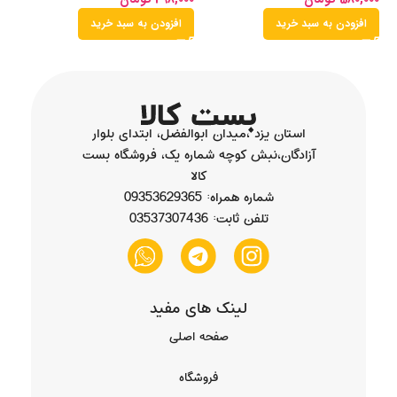
افزودن به سبد خرید
افزودن به سبد خرید
استان یزد ،میدان ابوالفضل، ابتدای بلوار
آزادگان،نبش کوچه شماره یک، فروشگاه بست
کالا
شماره همراه: 09353629365
تلفن ثابت: 03537307436
لینک های مفید
صفحه اصلی
فروشگاه