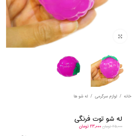
بزرگنمایی تصویر
خانه
/
لوازم سرگرمی
/
له شو ها
له شو توت فرنگی
23,000
تومان
25,000
تومان