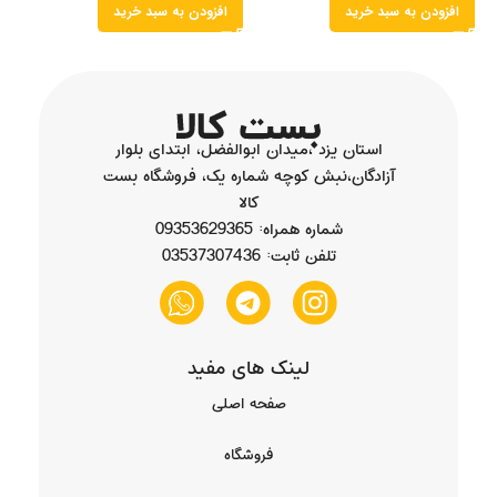
افزودن به سبد خرید
افزودن به سبد خرید
استان یزد ،میدان ابوالفضل، ابتدای بلوار
آزادگان،نبش کوچه شماره یک، فروشگاه بست
کالا
شماره همراه: 09353629365
تلفن ثابت: 03537307436
لینک های مفید
صفحه اصلی
فروشگاه