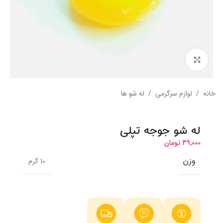
بزرگنمایی تصویر
خانه
/
لوازم سرگرمی
/
له شو ها
له شو جوجه تپلی
39,000
تومان
وزن
10 گرم