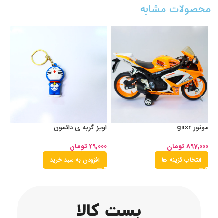
محصولات مشابه
موتور gsxr
اویز گربه ی دائمون
اس
897,000
تومان
29,000
تومان
00
انتخاب گزینه ها
افزودن به سبد خرید