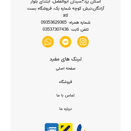
استان یزد ،میدان ابوالفضل، ابتدای بلوار
آزادگان،نبش کوچه شماره یک، فروشگاه بست
کالا
شماره همراه: 09353629365
تلفن ثابت: 03537307436
لینک های مفید
صفحه اصلی
فروشگاه
تماس با ما
درباره ما