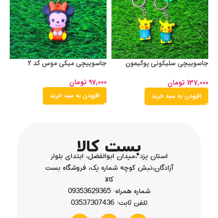
جاسوییچی سلیکونی پوکیمون
جاسوییچی میکی موس کد 2
جا
کد24
کد 
97,000
تومان
137,000
تومان
00
افزودن به سبد خرید
افزودن به سبد خرید
استان یزد ،میدان ابوالفضل، ابتدای بلوار
آزادگان،نبش کوچه شماره یک، فروشگاه بست
کالا
شماره همراه: 09353629365
تلفن ثابت: 03537307436