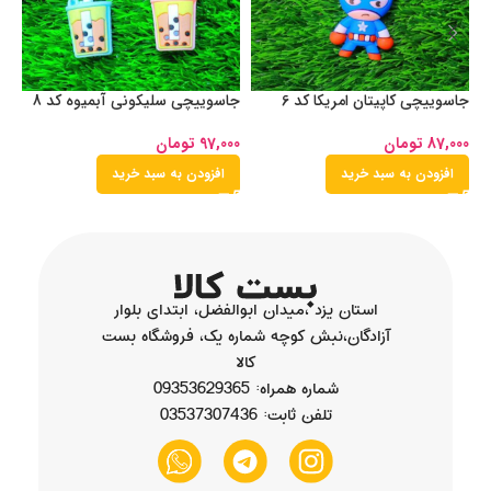
جاسوییچی کاپیتان امریکا کد 6
جاسوییچی سلیکونی آبمیوه کد 8
لی
87,000
تومان
97,000
تومان
00
افزودن به سبد خرید
افزودن به سبد خرید
استان یزد ،میدان ابوالفضل، ابتدای بلوار
آزادگان،نبش کوچه شماره یک، فروشگاه بست
کالا
شماره همراه: 09353629365
تلفن ثابت: 03537307436