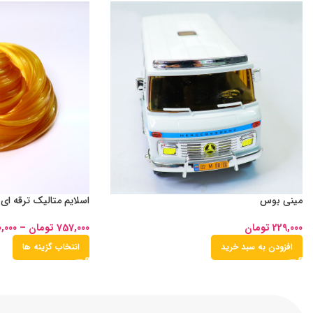
مینی بوس
اسلایم متالیک ترقه ای
229,000
تومان
757,000
تومان
–
0,000
افزودن به سبد خرید
انتخاب گزینه ها