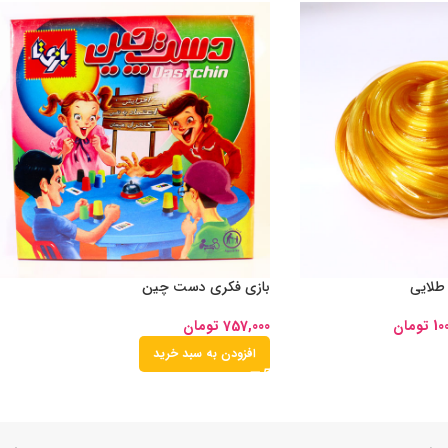
 طلایی
بازی فکری دست چین
10
تومان
757,000
تومان
افزودن به سبد خرید