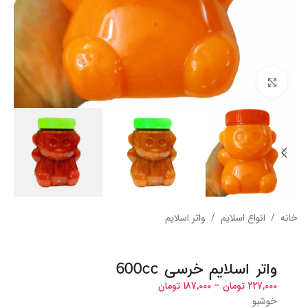
بزرگنمایی تصویر
خانه
/
انواع اسلایم
/
واتر اسلایم
واتر اسلایم خرسی 600cc
227,000
تومان
–
187,000
تومان
خوشبو