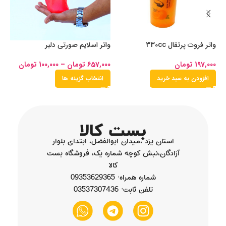
واتر فروت پرتقال 330cc
واتر اسلایم صورتی دلبر
وا
197,000
تومان
657,000
تومان
–
100,000
تومان
00
افزودن به سبد خرید
انتخاب گزینه ها
استان یزد ،میدان ابوالفضل، ابتدای بلوار
آزادگان،نبش کوچه شماره یک، فروشگاه بست
کالا
شماره همراه: 09353629365
تلفن ثابت: 03537307436