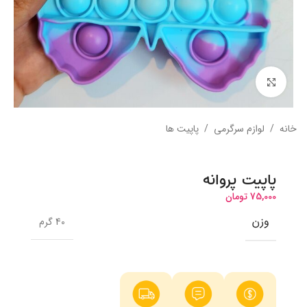
بزرگنمایی تصویر
خانه
/
لوازم سرگرمی
/
پاپیت ها
پاپیت پروانه
75,000
تومان
وزن
40 گرم