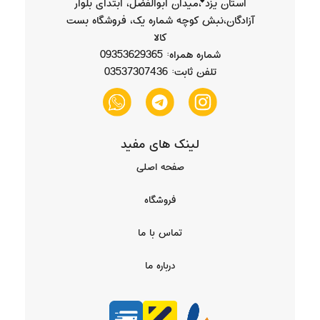
استان یزد ،میدان ابوالفضل، ابتدای بلوار
آزادگان،نبش کوچه شماره یک، فروشگاه بست
کالا
شماره همراه: 09353629365
تلفن ثابت: 03537307436
لینک های مفید
صفحه اصلی
فروشگاه
تماس با ما
درباره ما