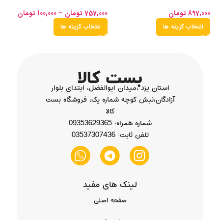
897,000
تومان
757,000
تومان
–
100,000
تومان
00
انتخاب گزینه ها
انتخاب گزینه ها
استان یزد ،میدان ابوالفضل، ابتدای بلوار
آزادگان،نبش کوچه شماره یک، فروشگاه بست
کالا
شماره همراه: 09353629365
تلفن ثابت: 03537307436
لینک های مفید
صفحه اصلی