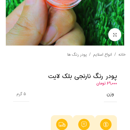
بزرگنمایی تصویر
خانه
/
انواع اسلایم
/
پودر رنگ ها
پودر رنگ نارنجی بلک لایت
69,000
تومان
وزن
5 گرم