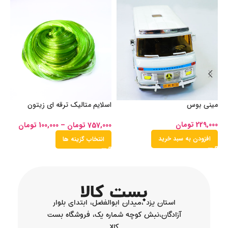
مینی بوس
اسلایم متالیک ترقه ای زیتون
اس
طلایی
229,000
تومان
00
757,000
تومان
–
100,000
تومان
افزودن به سبد خرید
انتخاب گزینه ها
استان یزد ،میدان ابوالفضل، ابتدای بلوار
آزادگان،نبش کوچه شماره یک، فروشگاه بست
کالا