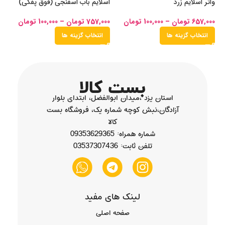
واتر اسلایم زرد
اسلایم باب اسفنجی (فوق پفکی)
اس
657,000
تومان
–
100,000
تومان
757,000
تومان
–
100,000
تومان
00
انتخاب گزینه ها
انتخاب گزینه ها
استان یزد ،میدان ابوالفضل، ابتدای بلوار
آزادگان،نبش کوچه شماره یک، فروشگاه بست
کالا
شماره همراه: 09353629365
تلفن ثابت: 03537307436
لینک های مفید
صفحه اصلی