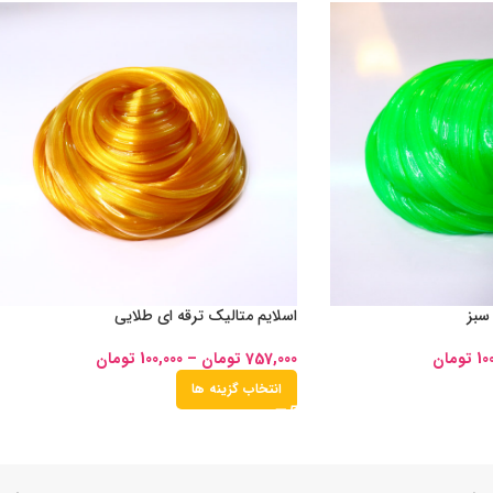
 سبز
اسلایم متالیک ترقه ای طلایی
10
تومان
757,000
تومان
–
100,000
تومان
انتخاب گزینه ها