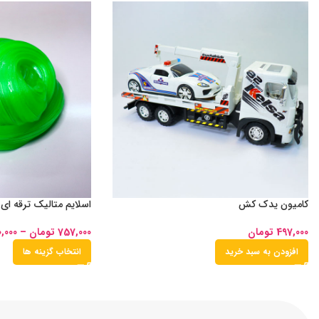
کامیون یدک کش
اسلایم متالیک ترقه ای
497,000
تومان
757,000
تومان
–
0,000
افزودن به سبد خرید
انتخاب گزینه ها