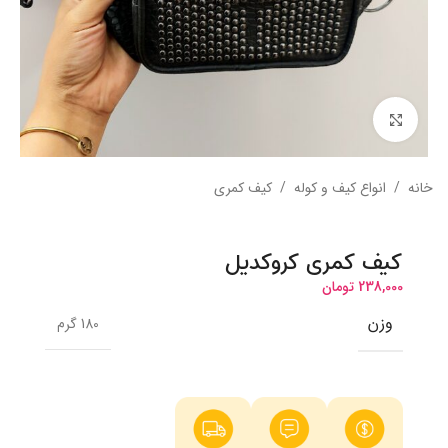
بزرگنمایی تصویر
خانه
/
انواع کیف و کوله
/
کیف کمری
کیف کمری کروکدیل
238,000
تومان
وزن
180 گرم