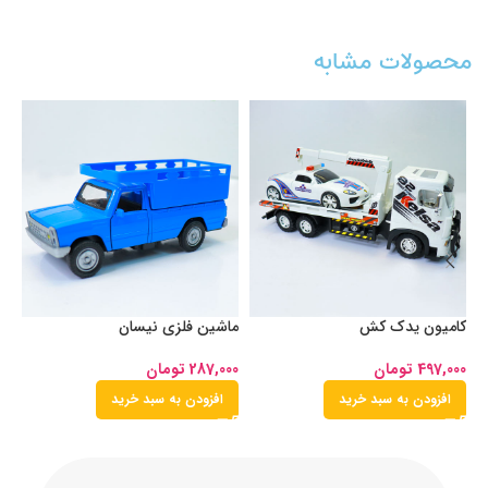
محصولات مشابه
کامیون یدک کش
ماشین فلزی نیسان
او
497,000
تومان
287,000
تومان
00
افزودن به سبد خرید
افزودن به سبد خرید