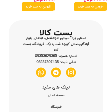
افزودن به سبد خرید
افزودن به سبد خرید
استان یزد ،میدان ابوالفضل، ابتدای بلوار
آزادگان،نبش کوچه شماره یک، فروشگاه بست
کالا
شماره همراه: 09353629365
تلفن ثابت: 03537307436
لینک های مفید
صفحه اصلی
فروشگاه