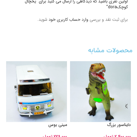
اولین نفری باشید که دیدگاهی را ارسال می کنید برای “یخچال
کوچکdora”
برای ثبت نقد و بررسی
وارد حساب کاربری خود
شوید.
محصولات مشابه
دایناسور بزرگ
مینی بوس
اس
طل
2,400,000
تومان
229,000
تومان
00