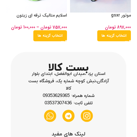
موتور gsxr
اسلایم متالیک ترقه ای زیتون
او
طلایی
897,000
تومان
00
757,000
تومان
–
100,000
تومان
انتخاب گزینه ها
انتخاب گزینه ها
استان یزد ،میدان ابوالفضل، ابتدای بلوار
آزادگان،نبش کوچه شماره یک، فروشگاه بست
کالا
شماره همراه: 09353629365
تلفن ثابت: 03537307436
لینک های مفید