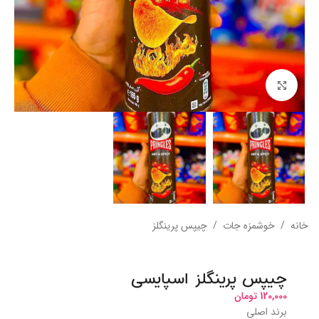
بزرگنمایی تصویر
خانه
/
خوشمزه جات
/
چیپس پرینگلز
چیپس پرینگلز اسپایسی
120,000
تومان
برند اصلی